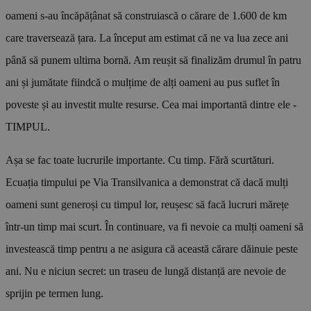
oameni s-au încăpățânat să construiască o cărare de 1.600 de km
care traversează țara. La început am estimat că ne va lua zece ani
până să punem ultima bornă. Am reușit să finalizăm drumul în patru
ani și jumătate fiindcă o mulțime de alți oameni au pus suflet în
poveste și au investit multe resurse. Cea mai importantă dintre ele -
TIMPUL.
Așa se fac toate lucrurile importante. Cu timp. Fără scurtături.
Ecuația timpului pe Via Transilvanica a demonstrat că dacă mulți
oameni sunt generoși cu timpul lor, reușesc să facă lucruri mărețe
într-un timp mai scurt. În continuare, va fi nevoie ca mulți oameni să
investească timp pentru a ne asigura că această cărare dăinuie peste
ani. Nu e niciun secret: un traseu de lungă distanță are nevoie de
sprijin pe termen lung.