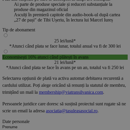
Ai parte de produse speciale și reduceri substanțiale la
produse din magazinul oficial
Asculți în premieră capitole din audio-book-ul după cartea
„27 de pași" de Tibi Ușeriu, în lectura lui Marcel Iureș
Tip de abonament
25 lei/lună*
*Atunci când plata se face lunar, totalul anual va fi de 300 lei
Economisești 16% atunci când plătești în avans
21 lei/lună*
*Atunci când plata se face în avans pe un an, totalul va fi 250 lei
Selectarea opțiunii de plată va activa automat debitarea recurentă a
cardului utilizat. Poți alege oricând să renunți la statutul de membru,
trimițând un mail la
membership@viatransilvanica.com
.
Persoanele juridice care doresc să susțină proiectul sunt rugate să ne
scrie un email la adresa
asociatia@tasuleasasocial.ro
.
Date personale