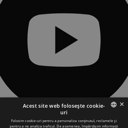
×
Acest site web folosește cookie-
uri
CONTACT
ROMANIAN
Folosim cookie-uri pentru a personaliza conținutul, reclamele și
Sat Piatra Fântânele, Str. Obcioara nr.97, Comuna Tiha Bârgăului,
pentru a ne analiza traficul. De asemenea, împărtășim informații
427363, jud. Bistrița-Năsăud, România