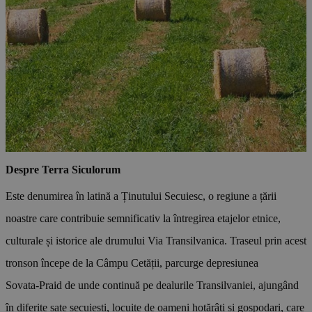
Despre Terra Siculorum
Este denumirea în latină a Ținutului Secuiesc, o regiune a țării
noastre care contribuie semnificativ la întregirea etajelor etnice,
culturale și istorice ale drumului Via Transilvanica. Traseul prin acest
tronson începe de la Câmpu Cetății, parcurge depresiunea
Sovata‑Praid de unde continuă pe dealurile Transilvaniei, ajungând
în diferite sate secuiești, locuite de oameni hotărâți și gospodari, care