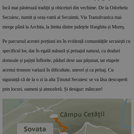
încă mai păstrează tradiții și obiceiuri din vechime. De la Odorheiu
Secuiesc, numit și oraș‑vatră al Secuimii, Via Transilvanica mai
merge până la Archita, la limita dintre județele Harghita și Mureș.
Pe parcursul acestei porțiuni ies în evidență comunitățile secuiești cu
specificul lor, dar în egală măsură și peisajul natural, cu dealuri
domoale și pajiști înflorite, păduri dese sau pășunat, iar etapele
acestui tronson variază în dificultate, uneori și ca peisaj. Cu
siguranță că de la o zi la alta Ținutul Secuiesc se va lăsa descoperit
prin locuri, oameni și atmosferă. Și desigur: mâncare!