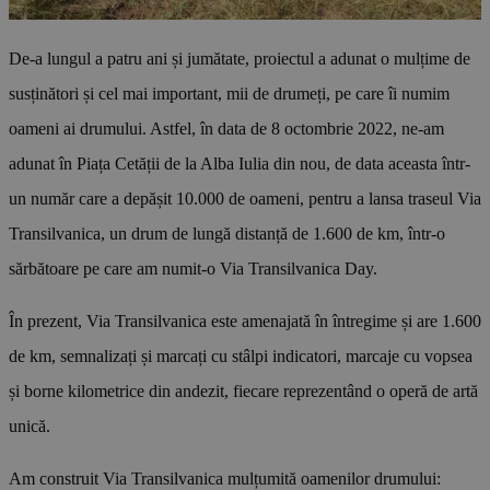
De-a lungul a patru ani și jumătate, proiectul a adunat o mulțime de
susținători și cel mai important, mii de drumeți, pe care îi numim
oameni ai drumului. Astfel, în data de 8 octombrie 2022, ne-am
adunat în Piața Cetății de la Alba Iulia din nou, de data aceasta într-
un număr care a depășit 10.000 de oameni, pentru a lansa traseul Via
Transilvanica, un drum de lungă distanță de 1.600 de km, într-o
sărbătoare pe care am numit-o Via Transilvanica Day.
În prezent, Via Transilvanica este amenajată în întregime și are 1.600
de km, semnalizați și marcați cu stâlpi indicatori, marcaje cu vopsea
și borne kilometrice din andezit, fiecare reprezentând o operă de artă
unică.
Am construit Via Transilvanica mulțumită oamenilor drumului: