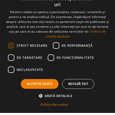
uri
CONTACT
ROMANIAN
Folosim cookie-uri pentru a personaliza conținutul, reclamele și
Sat Piatra Fântânele, Str. Obcioara nr.97, Comuna Tiha Bârgăului,
pentru a ne analiza traficul. De asemenea, împărtășim informații
427363, jud. Bistrița-Năsăud, România
ENGLISH
despre utilizarea site-ului nostru cu partenerii noștri de publicitate și
asociatia@tasuleasasocial.ro
analiză, care le pot combina cu alte informații pe care le-ați furnizat
DETALII ASOCIAȚIE
sau pe care le-au colectat din utilizarea serviciilor lor.
Politica de
ASOCIAȚIA TĂȘULEASA SOCIAL
CUI: RO13681966
confidențialitate
Bancă: Banca Transilvania, sucursala Bistrița
IBAN Via Transilvanica:
STRICT NECESARE
DE PERFORMANȚĂ
RO56 BTRL RONC RT00 2541 0806
APLICAȚIA VT
DE TARGETARE
DE FUNCŢIONALITATE
NECLASIFICATE
MATERIALE PRESĂ
DESCARCĂ MATERIALE PRESĂ
ACCEPTĂ TOATE
REFUZĂ TOT
©2026 Via Transilvanica. Toate drepturile rezervate.
Politica de cookies
Politica de confidențialitate
ARATĂ DETALIILE
Termeni și condiții de utilizare
Acest site este protejat de reCAPTCHA, iar
politica de
Politica de cookies
confidențialitate Google
și
termenii și condițiile Google
se aplică.