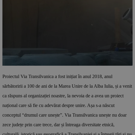
Proiectul Via Transilvanica a fost inițiat în anul 2018, anul
sărbătoririi a 100 de ani de la Marea Unire de la Alba Iulia, și a venit
ca răspuns al organizației noastre, la nevoia de a avea un proiect
național care să fie cu adevărat despre unire. Așa s-a născut
conceptul “drumul care unește”. Via Transilvanica unește nu doar
zece județe prin care trece, dar și întreaga diversitate etnică,
culturală, istorică sau geografică a Transilvaniei și a întregii țări și nu