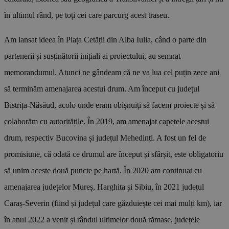
în ultimul rând, pe toți cei care parcurg acest traseu.
Am lansat ideea în Piața Cetății din Alba Iulia, când o parte din
partenerii și susținătorii inițiali ai proiectului, au semnat
memorandumul. Atunci ne gândeam că ne va lua cel puțin zece ani
să terminăm amenajarea acestui drum. Am început cu județul
Bistrița-Năsăud, acolo unde eram obișnuiți să facem proiecte și să
colaborăm cu autoritățile. În 2019, am amenajat capetele acestui
drum, respectiv Bucovina și județul Mehedinți. A fost un fel de
promisiune, că odată ce drumul are început și sfârșit, este obligatoriu
să unim aceste două puncte pe hartă. În 2020 am continuat cu
amenajarea județelor Mureș, Harghita și Sibiu, în 2021 județul
Caraș-Severin (fiind și județul care găzduiește cei mai mulți km), iar
în anul 2022 a venit și rândul ultimelor două rămase, județele