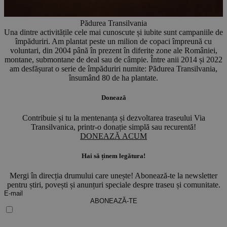
Pădurea Transilvania
Una dintre activitățile cele mai cunoscute și iubite sunt campaniile de
P
împăduriri. Am plantat peste un milion de copaci împreună cu
voluntari, din 2004 până în prezent în diferite zone ale României,
montane, submontane de deal sau de câmpie. Între anii 2014 și 2022
am desfășurat o serie de împăduriri numite: Pădurea Transilvania,
însumând 80 de ha plantate.
Donează
Contribuie și tu la mentenanța și dezvoltarea traseului Via
Transilvanica, printr-o donație simplă sau recurentă!
DONEAZĂ ACUM
Hai să ținem legătura!
Mergi în direcția drumului care unește! Abonează-te la newsletter
pentru știri, povești și anunțuri speciale despre traseu și comunitate.
ABONEAZĂ-TE