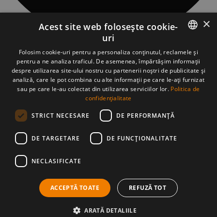
×
Acest site web folosește cookie-
uri
CONTACT
ROMANIAN
Folosim cookie-uri pentru a personaliza conținutul, reclamele și
Sat Piatra Fântânele, Str. Obcioara nr.97, Comuna Tiha Bârgăului,
pentru a ne analiza traficul. De asemenea, împărtășim informații
427363, jud. Bistrița-Năsăud, România
ENGLISH
despre utilizarea site-ului nostru cu partenerii noștri de publicitate și
asociatia@tasuleasasocial.ro
analiză, care le pot combina cu alte informații pe care le-ați furnizat
DETALII ASOCIAȚIE
sau pe care le-au colectat din utilizarea serviciilor lor.
Politica de
ASOCIAȚIA TĂȘULEASA SOCIAL
CUI: RO13681966
confidențialitate
Bancă: Banca Transilvania, sucursala Bistrița
STRICT NECESARE
DE PERFORMANȚĂ
IBAN Via Transilvanica:
RO56 BTRL RONC RT00 2541 0806
APLICAȚIA VT
DE TARGETARE
DE FUNCŢIONALITATE
NECLASIFICATE
MATERIALE PRESĂ
DESCARCĂ MATERIALE PRESĂ
ACCEPTĂ TOATE
REFUZĂ TOT
©2026 Via Transilvanica. Toate drepturile rezervate.
Politica de cookies
Politica de confidențialitate
ARATĂ DETALIILE
Termeni și condiții de utilizare