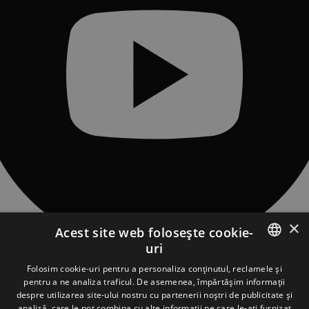
×
Acest site web folosește cookie-
uri
CONTACT
ROMANIAN
Folosim cookie-uri pentru a personaliza conținutul, reclamele și
Sat Piatra Fântânele, Str. Obcioara nr.97, Comuna Tiha Bârgăului,
pentru a ne analiza traficul. De asemenea, împărtășim informații
427363, jud. Bistrița-Năsăud, România
ENGLISH
despre utilizarea site-ului nostru cu partenerii noștri de publicitate și
asociatia@tasuleasasocial.ro
analiză, care le pot combina cu alte informații pe care le-ați furnizat