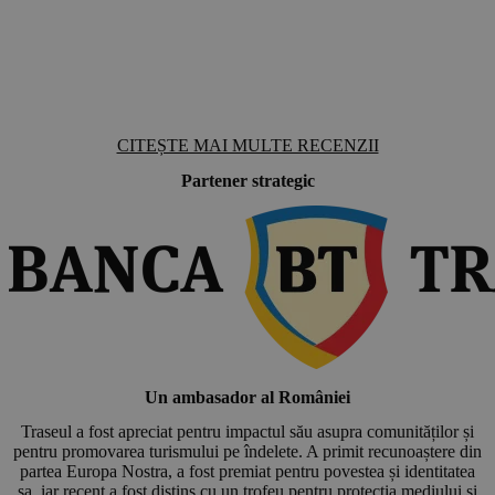
o
c
a
T
CITEȘTE MAI MULTE RECENZII
Partener strategic
Un ambasador al României
Traseul a fost apreciat pentru impactul său asupra comunităților și
pentru promovarea turismului pe îndelete. A primit recunoaștere din
partea Europa Nostra, a fost premiat pentru povestea și identitatea
sa, iar recent a fost distins cu un trofeu pentru protecția mediului și