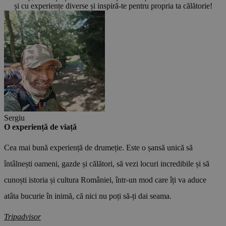
și cu experiențe diverse și inspiră-te pentru propria ta călătorie!
Sergiu
O experiență de viață
Cea mai bună experiență de drumeție. Este o șansă unică să
întâlnești oameni, gazde și călători, să vezi locuri incredibile și să
O
V
cunoști istoria și cultura României, într-un mod care îți va aduce
atâta bucurie în inimă, că nici nu poți să-ți dai seama.
T
o
Tripadvisor