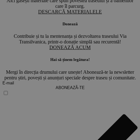
Aici găsești materiale care spun povestea traseului și a oamenilor
care îl parcurg.
DESCARCĂ MATERIALELE
Donează
Contribuie și tu la mentenanța și dezvoltarea traseului Via
Transilvanica, printr-o donație simplă sau recurentă!
DONEAZĂ ACUM
Hai să ținem legătura!
Mergi în direcția drumului care unește! Abonează-te la newsletter
pentru știri, povești și anunțuri speciale despre traseu și comunitate.
ABONEAZĂ-TE