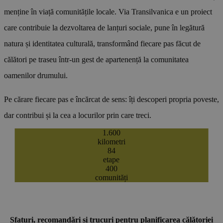
menține în viață comunitățile locale. Via Transilvanica e un proiect
care contribuie la dezvoltarea de lanțuri sociale, pune în legătură
natura și identitatea culturală, transformând fiecare pas făcut de
călători pe traseu într-un gest de apartenență la comunitatea
oamenilor drumului.
Pe cărare fiecare pas e încărcat de sens: îți descoperi propria poveste,
dar contribui și la cea a locurilor prin care treci.
1.600
AFLĂ MAI MULTE
kilometri
84
etape
400
comunități
Sfaturi, recomandări și trucuri pentru planificarea călătoriei