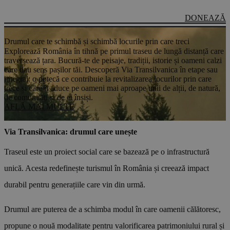
DONEAZĂ
O
Drumul care te schimbă și schimbă locurile prin care treci
E
Explorează România în tihnă pe primul traseu de lungă distanță care
d
traversează țara. Bucură-te de peisaje, tradiții, istorie și oameni calzi
R
care dau sens pașilor tăi. Descoperă Via Transilvanica în etape sau
k
integral: o potecă ce contribuie la revitalizarea locurilor prin care
p
trece și care îi aduce pe oameni mai aproape unii de alții, de natură,
c
de comunități și de ei înșiși.
c
AFLĂ MAI MULTE
D
Descarcă aplicația oficială
Via Transilvanica: drumul care unește
Traseul este un proiect social care se bazează pe o infrastructură
unică. Acesta redefinește turismul în România și creează impact
durabil pentru generațiile care vin din urmă.
Drumul are puterea de a schimba modul în care oamenii călătoresc,
propune o nouă modalitate pentru valorificarea patrimoniului rural și