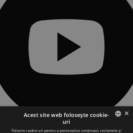
×
Acest site web folosește cookie-
uri
CONTACT
ROMANIAN
Folosim cookie-uri pentru a personaliza conținutul, reclamele și
Sat Piatra Fântânele, Str. Obcioara nr.97, Comuna Tiha Bârgăului,