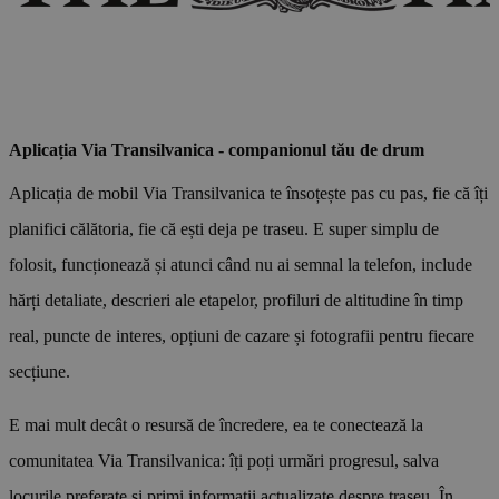
Aplicația Via Transilvanica - companionul tău de drum
Aplicația de mobil Via Transilvanica te însoțește pas cu pas, fie că îți
planifici călătoria, fie că ești deja pe traseu. E super simplu de
folosit, funcționează și atunci când nu ai semnal la telefon, include
hărți detaliate, descrieri ale etapelor, profiluri de altitudine în timp
real, puncte de interes, opțiuni de cazare și fotografii pentru fiecare
secțiune.
E mai mult decât o resursă de încredere, ea te conectează la
comunitatea Via Transilvanica: îți poți urmări progresul, salva
locurile preferate și primi informații actualizate despre traseu. În