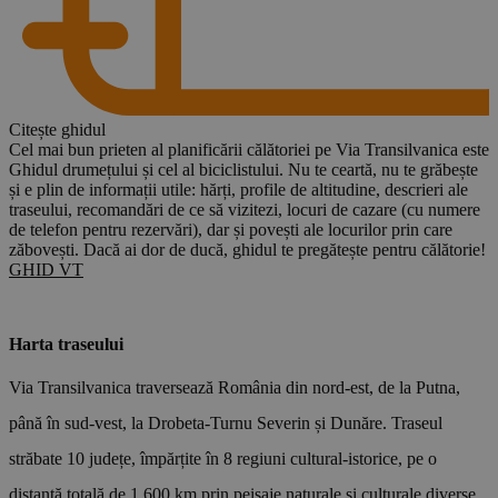
Citește ghidul
C
Cel mai bun prieten al planificării călătoriei pe Via Transilvanica este
Î
Ghidul drumețului și cel al biciclistului. Nu te ceartă, nu te grăbește
m
și e plin de informații utile: hărți, profile de altitudine, descrieri ale
c
traseului, recomandări de ce să vizitezi, locuri de cazare (cu numere
d
de telefon pentru rezervări), dar și povești ale locurilor prin care
I
zăbovești. Dacă ai dor de ducă, ghidul te pregătește pentru călătorie!
p
GHID VT
f
Harta traseului
Via Transilvanica traversează România din nord-est, de la Putna,
până în sud-vest, la Drobeta-Turnu Severin și Dunăre. Traseul
străbate 10 județe, împărțite în 8 regiuni cultural-istorice, pe o
distanță totală de 1.600 km prin peisaje naturale și culturale diverse.