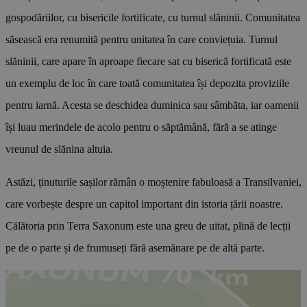
gospodăriilor, cu bisericile fortificate, cu turnul slăninii. Comunitatea
săsească era renumită pentru unitatea în care conviețuia. Turnul
slăninii, care apare în aproape fiecare sat cu biserică fortificată este
un exemplu de loc în care toată comunitatea își depozita proviziile
pentru iarnă. Acesta se deschidea duminica sau sâmbăta, iar oamenii
își luau merindele de acolo pentru o săptămână, fără a se atinge
vreunul de slănina altuia.
Astăzi, ținuturile sașilor rămân o moștenire fabuloasă a Transilvaniei,
care vorbește despre un capitol important din istoria țării noastre.
Călătoria prin Terra Saxonum este una greu de uitat, plină de lecții
pe de o parte și de frumuseți fără asemănare pe de altă parte.