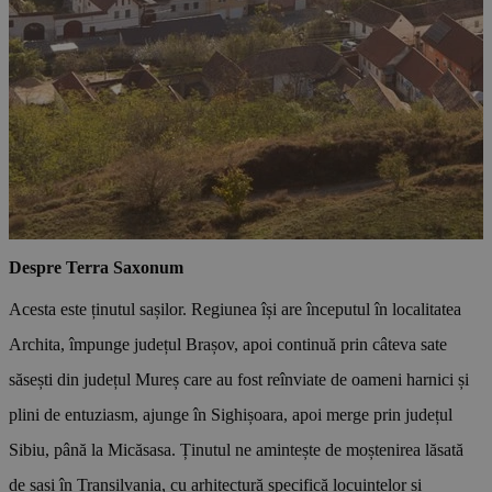
Despre Terra Saxonum
Acesta este ținutul sașilor. Regiunea își are începutul în localitatea
Archita, împunge județul Brașov, apoi continuă prin câteva sate
săsești din județul Mureș care au fost reînviate de oameni harnici și
plini de entuziasm, ajunge în Sighișoara, apoi merge prin județul
Sibiu, până la Micăsasa. Ținutul ne amintește de moștenirea lăsată
de sași în Transilvania, cu arhitectură specifică locuințelor și