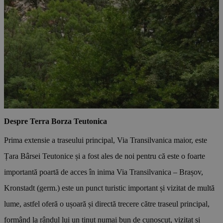
Despre Terra Borza Teutonica
Prima extensie a traseului principal, Via Transilvanica maior, este
Țara Bârsei Teutonice și a fost ales de noi pentru că este o foarte
importantă poartă de acces în inima Via Transilvanica – Brașov,
Kronstadt (germ.) este un punct turistic important și vizitat de multă
lume, astfel oferă o ușoară și directă trecere către traseul principal,
formând la rândul lui un ținut numai bun de cunoscut, vizitat și