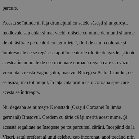
parcurs.
Acesta se întinde în fața drumețului cu satele săsești și ungurești,
medievale sau chiar și mai vechi, orășele cu nume de munți și turme
de oi răsfirate pe dealuri cu „guruiețe”, flori de câmp colorate și
înmiresmate ce se regăsesc apoi în ceaiurile oferite de gazde, și toate
acestea încununate de cea mai mare coroană regală care s‑a văzut
vreodată: creasta Făgărașului, masivul Bucegi și Piatra Craiului, ce
se așază, mai tot timpul, în fața călătorului ca o coroană spre care
acesta se îndreaptă.
Nu degeaba se numește Kronstadt (Orașul Coroanei în limba
germană) Brașovul. Credem cu tărie că își merită acest nume. Și
această regalitate ne însoțește pe tot parcursul cărării, începând de la
Viscri, satul preferat al unui celebru cap încoronat, apoi trecând prin