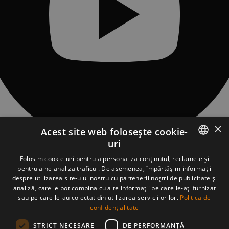
×
Acest site web folosește cookie-
uri
CONTACT
ROMANIAN
Folosim cookie-uri pentru a personaliza conținutul, reclamele și
Sat Piatra Fântânele, Str. Obcioara nr.97, Comuna Tiha Bârgăului,
pentru a ne analiza traficul. De asemenea, împărtășim informații
427363, jud. Bistrița-Năsăud, România
ENGLISH
despre utilizarea site-ului nostru cu partenerii noștri de publicitate și
asociatia@tasuleasasocial.ro
analiză, care le pot combina cu alte informații pe care le-ați furnizat
DETALII ASOCIAȚIE
sau pe care le-au colectat din utilizarea serviciilor lor.
Politica de
ASOCIAȚIA TĂȘULEASA SOCIAL
CUI: RO13681966
confidențialitate
Bancă: Banca Transilvania, sucursala Bistrița
IBAN Via Transilvanica:
STRICT NECESARE
DE PERFORMANȚĂ