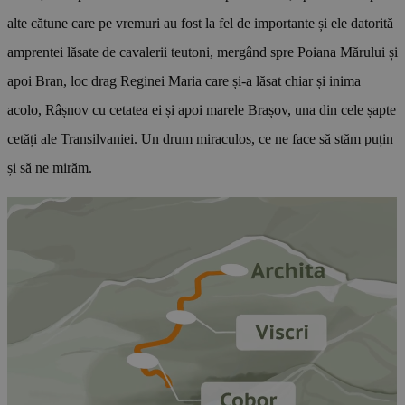
alte cătune care pe vremuri au fost la fel de importante și ele datorită
amprentei lăsate de cavalerii teutoni, mergând spre Poiana Mărului și
apoi Bran, loc drag Reginei Maria care și‑a lăsat chiar și inima
acolo, Râșnov cu cetatea ei și apoi marele Brașov, una din cele șapte
cetăți ale Transilvaniei. Un drum miraculos, ce ne face să stăm puțin
și să ne mirăm.