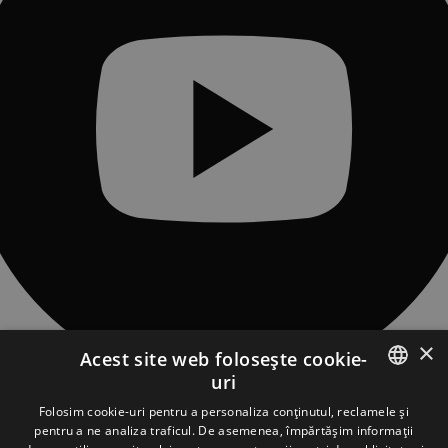
×
Acest site web folosește cookie-
uri
CONTACT
ROMANIAN
Folosim cookie-uri pentru a personaliza conținutul, reclamele și
Sat Piatra Fântânele, Str. Obcioara nr.97, Comuna Tiha Bârgăului,
pentru a ne analiza traficul. De asemenea, împărtășim informații
427363, jud. Bistrița-Năsăud, România
ENGLISH