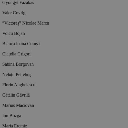
Gyongyi Fazakas
Valer Covrig
”Victoraș” Nicolae Marcu
Voicu Bojan
Bianca Ioana Comșa
Claudia Grigori
Sabina Borgovan
Neluțu Petrehuș
Florin Anghelescu
Cătălin Găvrilă
Marius Maciovan
Ion Bozga
Maria Eremie