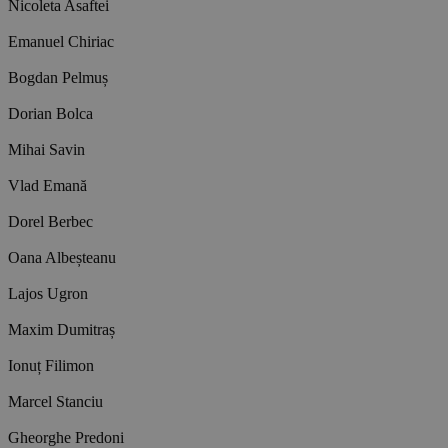
Nicoleta Asaftei
Emanuel Chiriac
Bogdan Pelmuș
Dorian Bolca
Mihai Savin
Vlad Emană
Dorel Berbec
Oana Albeșteanu
Lajos Ugron
Maxim Dumitraș
Ionuț Filimon
Marcel Stanciu
Gheorghe Predoni