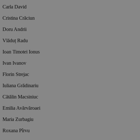
Carla David
Cristina Crăciun
Doru Andrii
Vlăduț Radu
Ioan Timotei Ionus
Ivan Ivanov
Florin Strejac
Iuliana Grădinariu
Cătălin Macsiniuc
Emilia Avărvăroaei
Maria Zurbagiu
Roxana Pîrvu