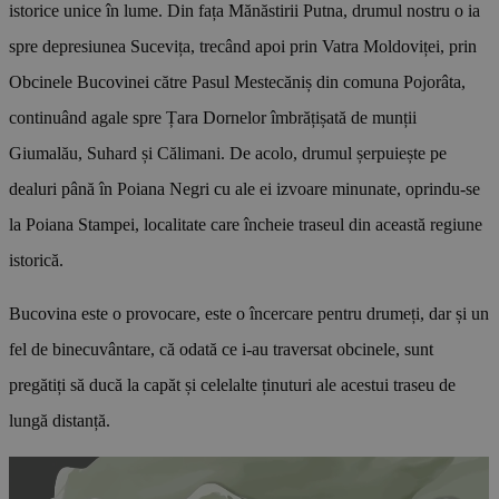
istorice unice în lume. Din fața Mănăstirii Putna, drumul nostru o ia
spre depresiunea Sucevița, trecând apoi prin Vatra Moldoviței, prin
Obcinele Bucovinei către Pasul Mestecăniș din comuna Pojorâta,
continuând agale spre Țara Dornelor îmbrățișată de munții
Giumalău, Suhard și Călimani. De acolo, drumul șerpuiește pe
dealuri până în Poiana Negri cu ale ei izvoare minunate, oprindu‑se
la Poiana Stampei, localitate care încheie traseul din această regiune
istorică.
Bucovina este o provocare, este o încercare pentru drumeți, dar și un
fel de binecuvântare, că odată ce i-au traversat obcinele, sunt
pregătiți să ducă la capăt și celelalte ținuturi ale acestui traseu de
lungă distanță.