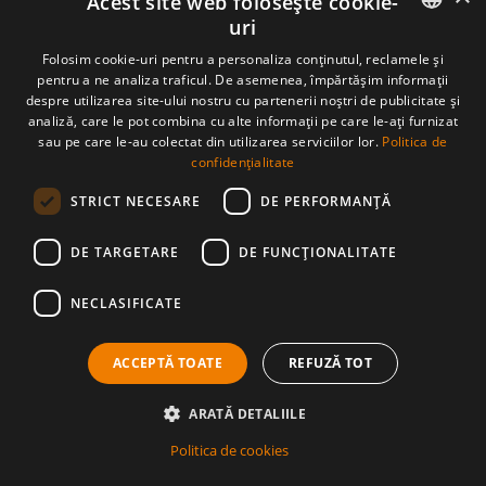
Acest site web folosește cookie-
uri
CONTACT
ROMANIAN
Folosim cookie-uri pentru a personaliza conținutul, reclamele și
Sat Piatra Fântânele, Str. Obcioara nr.97, Comuna Tiha Bârgăului,
pentru a ne analiza traficul. De asemenea, împărtășim informații
427363, jud. Bistrița-Năsăud, România
ENGLISH
despre utilizarea site-ului nostru cu partenerii noștri de publicitate și
asociatia@tasuleasasocial.ro
analiză, care le pot combina cu alte informații pe care le-ați furnizat
DETALII ASOCIAȚIE
sau pe care le-au colectat din utilizarea serviciilor lor.
Politica de
ASOCIAȚIA TĂȘULEASA SOCIAL
CUI: RO13681966
confidențialitate
Bancă: Banca Transilvania, sucursala Bistrița
IBAN Via Transilvanica:
STRICT NECESARE
DE PERFORMANȚĂ
RO56 BTRL RONC RT00 2541 0806
APLICAȚIA VT
DE TARGETARE
DE FUNCŢIONALITATE
NECLASIFICATE
MATERIALE PRESĂ
DESCARCĂ MATERIALE PRESĂ
ACCEPTĂ TOATE
REFUZĂ TOT
©2026 Via Transilvanica. Toate drepturile rezervate.
Politica de cookies
Politica de confidențialitate
ARATĂ DETALIILE
Termeni și condiții de utilizare
Acest site este protejat de reCAPTCHA, iar
politica de
Politica de cookies
confidențialitate Google
și
termenii și condițiile Google
se aplică.