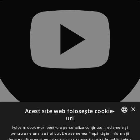
×
Acest site web folosește cookie-
uri
CONTACT
ROMANIAN
Folosim cookie-uri pentru a personaliza conținutul, reclamele și
Sat Piatra Fântânele, Str. Obcioara nr.97, Comuna Tiha Bârgăului,
pentru a ne analiza traficul. De asemenea, împărtășim informații
427363, jud. Bistrița-Năsăud, România
ENGLISH
despre utilizarea site-ului nostru cu partenerii noștri de publicitate și