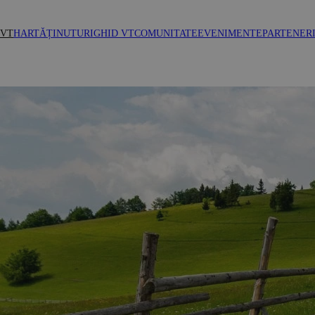
 VT
HARTĂ
ȚINUTURI
GHID VT
COMUNITATE
EVENIMENTE
PARTENER