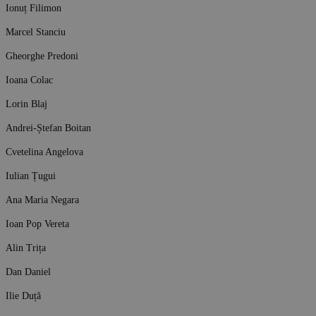
Ionuț Filimon
Marcel Stanciu
Gheorghe Predoni
Ioana Colac
Lorin Blaj
Andrei-Ștefan Boitan
Cvetelina Angelova
Iulian Țugui
Ana Maria Negara
Ioan Pop Vereta
Alin Trița
Dan Daniel
Ilie Duță