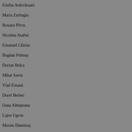
Emilia Avărvăroaei
Maria Zurbagiu
Roxana Pîrvu
Nicoleta Asaftei
Emanuel Chiriac
Bogdan Pelmuș
Dorian Bolca
Mihai Savin
Vlad Emană
Dorel Berbec
Oana Albeșteanu
Lajos Ugron
Maxim Dumitraș