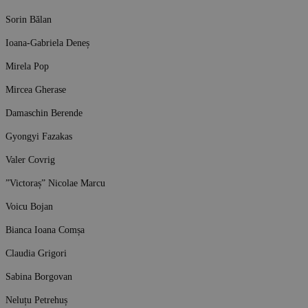
Sorin Bălan
Ioana-Gabriela Deneș
Mirela Pop
Mircea Gherase
Damaschin Berende
Gyongyi Fazakas
Valer Covrig
”Victoraș” Nicolae Marcu
Voicu Bojan
Bianca Ioana Comșa
Claudia Grigori
Sabina Borgovan
Neluțu Petrehuș