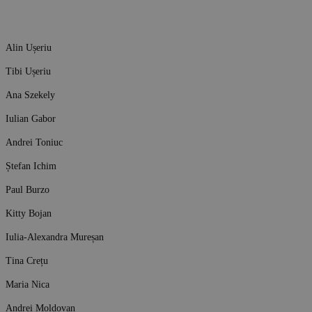
Alin Ușeriu
Tibi Ușeriu
Ana Szekely
Iulian Gabor
Andrei Toniuc
Ștefan Ichim
Paul Burzo
Kitty Bojan
Iulia-Alexandra Mureșan
Tina Crețu
Maria Nica
Andrei Moldovan