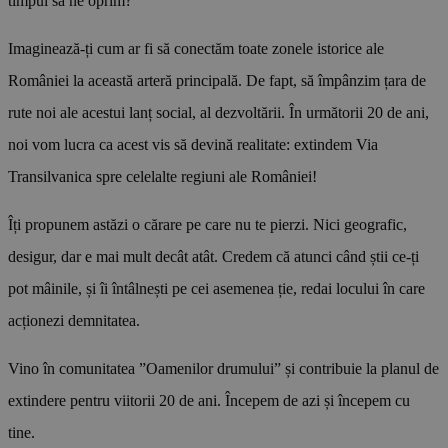
timpul să ne oprim?
Imaginează-ți cum ar fi să conectăm toate zonele istorice ale
României la această arteră principală. De fapt, să împânzim țara de
rute noi ale acestui lanț social, al dezvoltării. În următorii 20 de ani,
noi vom lucra ca acest vis să devină realitate: extindem Via
Transilvanica spre celelalte regiuni ale României!
Îți propunem astăzi o cărare pe care nu te pierzi. Nici geografic,
desigur, dar e mai mult decât atât. Credem că atunci când știi ce-ți
pot mâinile, și îi întâlnești pe cei asemenea ție, redai locului în care
acționezi demnitatea.
Vino în comunitatea ”Oamenilor drumului” și contribuie la planul de
extindere pentru viitorii 20 de ani. Începem de azi și începem cu
tine.