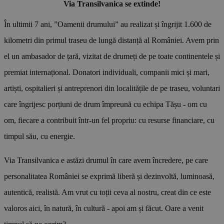
Via Transilvanica se extinde!
În ultimii 7 ani, ”Oamenii drumului” au realizat și îngrijit 1.600 de
kilometri din primul traseu de lungă distanță al României. Avem prin
el un ambasador de țară, vizitat de drumeți de pe toate continentele și
premiat internațional. Donatori individuali, companii mici și mari,
artiști, ospitalieri și antreprenori din localitățile de pe traseu, voluntari
care îngrijesc porțiuni de drum împreună cu echipa Tășu - om cu
om, fiecare a contribuit într-un fel propriu: cu resurse financiare, cu
timpul său, cu energie.
Via Transilvanica e astăzi drumul în care avem încredere, pe care
personalitatea României se exprimă liberă și dezinvoltă, luminoasă,
autentică, realistă. Am vrut cu toții ceva al nostru, creat din ce este
valoros aici, în natură, în cultură - apoi am și făcut. Oare a venit