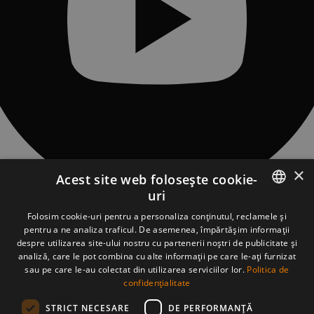
×
Acest site web folosește cookie-
uri
CONTACT
ROMANIAN
Folosim cookie-uri pentru a personaliza conținutul, reclamele și
Sat Piatra Fântânele, Str. Obcioara nr.97, Comuna Tiha Bârgăului,
pentru a ne analiza traficul. De asemenea, împărtășim informații
427363, jud. Bistrița-Năsăud, România
ENGLISH
despre utilizarea site-ului nostru cu partenerii noștri de publicitate și
asociatia@tasuleasasocial.ro
analiză, care le pot combina cu alte informații pe care le-ați furnizat
DETALII ASOCIAȚIE
sau pe care le-au colectat din utilizarea serviciilor lor.
Politica de
ASOCIAȚIA TĂȘULEASA SOCIAL
CUI: RO13681966
confidențialitate
Bancă: Banca Transilvania, sucursala Bistrița
STRICT NECESARE
DE PERFORMANȚĂ
IBAN Via Transilvanica: