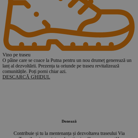
Vino pe traseu
O pâine care se coace la Putna pentru un nou drumeț generează un
lanț al dezvoltării. Prezența ta oriunde pe traseu revitalizează
comunitățile. Poți porni chiar azi.
DESCARCĂ GHIDUL
T
”
e
Donează
Contribuie și tu la mentenanța și dezvoltarea traseului Via