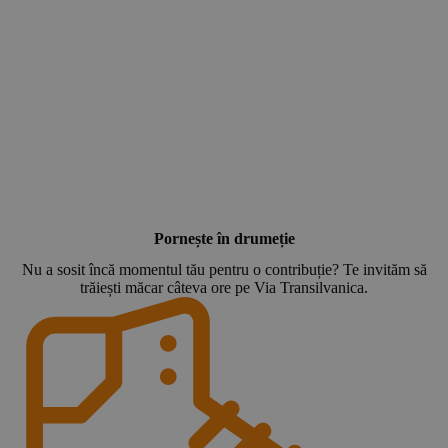
C
F
e
k
Pornește în drumeție
Nu a sosit încă momentul tău pentru o contribuție? Te invităm să
trăiești măcar câteva ore pe Via Transilvanica.