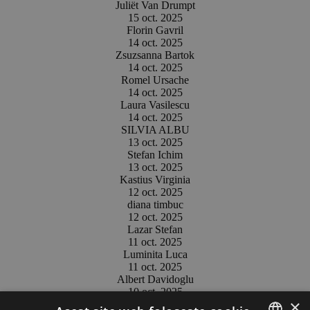
Juliët Van Drumpt
15 oct. 2025
Florin Gavril
14 oct. 2025
Zsuzsanna Bartok
14 oct. 2025
Romel Ursache
14 oct. 2025
Laura Vasilescu
14 oct. 2025
SILVIA ALBU
13 oct. 2025
Stefan Ichim
13 oct. 2025
Kastius Virginia
12 oct. 2025
diana timbuc
12 oct. 2025
Lazar Stefan
11 oct. 2025
Luminita Luca
11 oct. 2025
Albert Davidoglu
10 oct. 2025
×
Liana Pensiunea