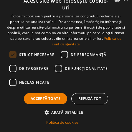
Acest site web folosește cookie-
07 oct. 2025
uri
Prioroc Cristian Daniel
06 oct. 2025
ROMANIAN
Folosim cookie-uri pentru a personaliza conținutul, reclamele și
Ana Maria Popescu
pentru a ne analiza traficul. De asemenea, împărtășim informații
05 oct. 2025
ENGLISH
despre utilizarea site-ului nostru cu partenerii noștri de publicitate și
Dragodan Iulia
analiză, care le pot combina cu alte informații pe care le-ați furnizat
05 oct. 2025
sau pe care le-au colectat din utilizarea serviciilor lor.
Politica de
Claudia Scumpieru
confidențialitate
04 oct. 2025
DOBRE MIHAI
STRICT NECESARE
DE PERFORMANȚĂ
04 oct. 2025
Ionut Taban
02 oct. 2025
DE TARGETARE
DE FUNCŢIONALITATE
Yasser El-Gammal
01 oct. 2025
NECLASIFICATE
Maria-Ioana Stanescu
01 oct. 2025
laura podoleanu
29 sept. 2025
ACCEPTĂ TOATE
REFUZĂ TOT
Rasina Marius
28 sept. 2025
ARATĂ DETALIILE
Constantin Surșilov
28 sept. 2025
Politica de cookies
Carmen Morar
27 sept. 2025